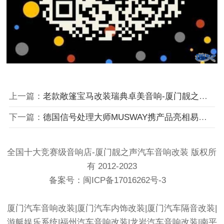
上一篇：
老款敞篷宝马改装瑞典卓美音响-厦门靓之声汽车音响
下一篇：
德国信号处理大师MUSWAY携产品亮相易匠汽车隔音新匠人训练营(福建站)
全国十大竞赛级音响店-厦门靓之声汽车音响改装 版权所
有 2012-2023
备案号：
闽ICP备17016262号-3
厦门汽车音响改装
|
厦门汽车内饰改装
|厦门汽车隔音改装|
游艇娱乐系统|
福州汽车音响改装
|
龙岩汽车音响改装
|
南平