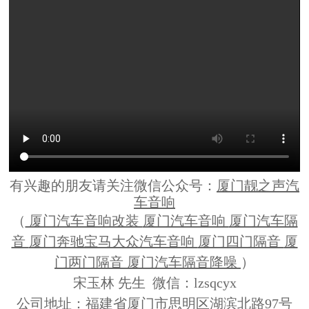
有兴趣的朋友请关注微信公众号：
厦门靓之声汽
车音响
（
厦门汽车音响改装
厦门汽车音响
厦门汽车隔
音
厦门奔驰宝马大众汽车音响
厦门四门隔音
厦
门两门隔音
厦门汽车隔音降噪
）
宋玉林 先生 微信：lzsqcyx
公司地址：福建省厦门市思明区湖滨北路97号